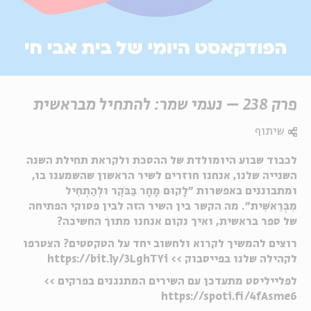
פרק 238 – נעמי שמר: להתחיל מבראשית
שיתוף
לכבוד שבוע היומולדת של ההסכת ולקראת תחילת השנה
השנייה שלנו, אנחנו חוזרים לשיר הראשון שהשמענו בו,
ומתבוננים באפשרות ״לָקוּם מָחָר בַּבֹּקֶר וּלְהַתְחִיל
מִבְּרֵאשִׁית״. מה הקשר בין השיר הזה לבין פסוקי הפתיחה
של ספר בראשית, ואיך נקום אנחנו מתוך החשיכה?
רוצים להמשיך לקרוא ולחשוב יחד על הטקסטים? הצטרפו
לקהילה שלנו בפייסבוק >> https://bit.ly/3LghTYi
לפלייליסט מתעדכן עם השירים המתנגנים בפרקים >>
https://spoti.fi/4fAsme6