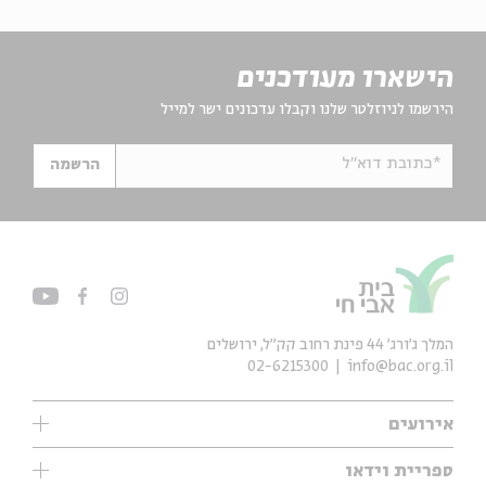
הישארו מעודכנים
הירשמו לניוזלטר שלנו וקבלו עדכונים ישר למייל
*כתובת דוא"ל
הרשמה
המלך ג'ורג' 44 פינת רחוב קק״ל, ירושלים
02-6215300
info@bac.org.il
אירועים
עיון
ספריית וידאו
אנגלית