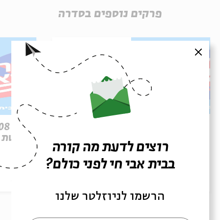
פרקים נוספים בסדרה
סגור
פרק 509 – פרשת עקב: וּבְאַהֲרֹן
הִתְאַנַּף
לוהטת
רוצים לדעת מה קורה
בבית אבי חי לפני כולם?
הסכת
30/07/26
הסכת
הרשמו לניוזלטר שלנו