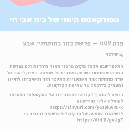
פרק 449 – פרשת בהר בחוקותי: שבע
שיתוף
המספר שבע מקבל מקום מרכזי מאוד ביהדות וגם בפרשת
השבוע שנפתחת בשבעה פסוקים על שמיטה. בפרק ליאור טל
שדה מתחקה אחר משמעויות המספר הזה וחשיבותו לחיינו,
ומעמיק בדוגמה של שמיטת הקרקעות.
רוצים להמשיך לקרוא ולחשוב יחד על הטקסטים? הצטרפו
לקהילה שלנו בפייסבוק
>>https://tinyurl.com/y6zpkwxu
לרשימות השמעה של פרקים לפי נושאים והוגים >>
https://did.li/g4UgT