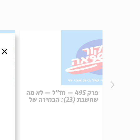
סגור
פרק 496 – עונש מוות (1):
פרק 495 – חז"ל – לא מה
רפון
שחשבת (23): הבחירה של
עיר 
משה הלינגר