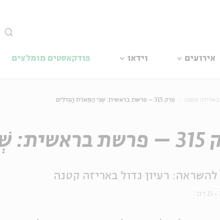
סגור
אירועים
וידאו
פודקאסטים מומלצים
 באריזה קטנה
פרק 315 – פרשת בראשית: שְׁנֵי הַמְּאֹרֹת הַגְּדֹלִים
ְּאֹרֹת הַגְּדֹלִים
להשראה: רעיון גדול באריזה קטנה
15 דק'