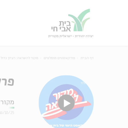
גור
סגור
דף הבית
פודקאסטים מומלצים
מקור להשראה: רעיון גדול
פרק 315 – פרשת בראשית: שְׁנֵי הַמ
מקור 
16/10/25