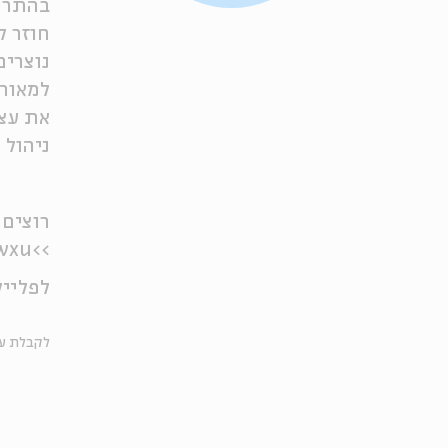
בהתרגש
חוזר ל
נוצרים
למאור 
את עצמ
ניהול ו
רוצים 
kwxu
>>
לפלייל
לקבלת עד