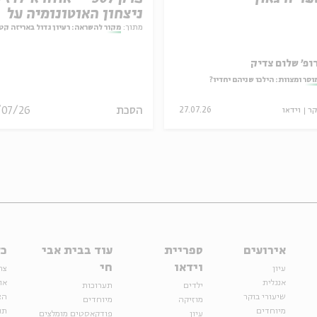
ניצחון האוטונומיה על
המחויבות
מתוך:
מקור להשראה: רעיון גדול באריזה קט
ופ' שלום צדיק
וסר ומצוות: הילכו שניהם יחדיו?
הסכת
/07/26
קר
וידאו
27.07.26
אירועים
ספריית
עוד בבית אבי
כל
וידאו
חי
עיון
צר
אנגלית
או
ילדים
תערוכות
שיעורי בוקר
הצ
מוזיקה
מיוחדים
מיוחדים
תנ
עיון
פודקאסטים מומלצים