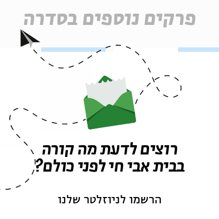
פרקים נוספים בסדרה
פרק 494 – פרשת מסעי:
פרק 493 – תלמה אליגו
רוצים לדעת מה קורה
מקלט
רוז: אל ארץ צבי
בבית אבי חי לפני כולם?
הרשמו לניוזלטר שלנו