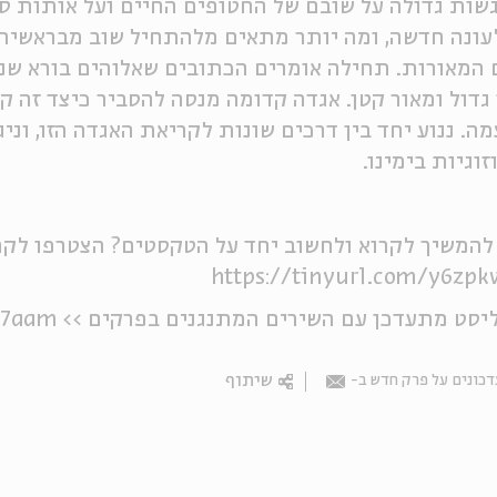
ות גדולה על שובם של החטופים החיים ועל אותות ס
עונה חדשה, ומה יותר מתאים מלהתחיל שוב מבראשית? 
 המאורות. תחילה אומרים הכתובים שאלוהים בורא שני
גדול ומאור קטן. אגדה קדומה מנסה להסביר כיצד זה ק
ה. ננוע יחד בין דרכים שונות לקריאת האגדה הזו, וני
זוגיות בימינו.
להמשיך לקרוא ולחשוב יחד על הטקסטים? הצטרפו לקה
https://tinyurl.com/y6zp
יסט מתעדכן עם השירים המתנגנים בפרקים >>
57aam
שיתוף
כונים על פרק חדש ב-
Email