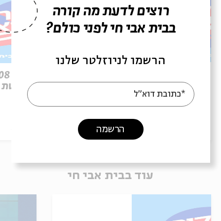
רוצים לדעת מה קורה
בבית אבי חי לפני כולם?
הרשמו לניוזלטר שלנו
פרק 509 – פרשת עקב: וּבְאַהֲרֹן
הִתְאַנַּף
לוהטת
*כתובת דוא"ל
הסכת
30/07/26
הסכת
הרשמה
עוד בבית אבי חי