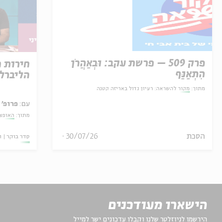
פרק 509 – פרשת עקב: וּבְאַהֲרֹן
חירות 
הִתְאַנַּף
הליברל
מתוך:
מקור להשראה: רעיון גדול באריזה קטנה
עם:
פרופ' 
מתוך:
האופצי
הסכת
30/07/26
סדר בוקר
ו
הישארו מעודכנים
הירשמו לניוזלטר שלנו וקבלו עדכונים ישר למייל