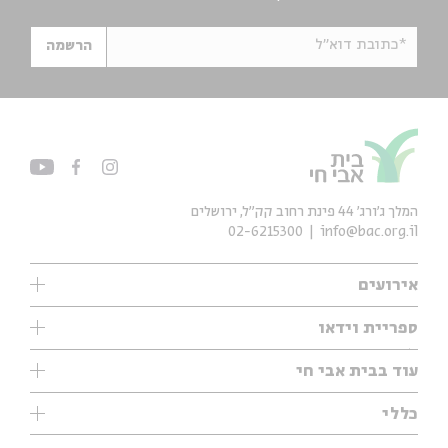
*כתובת דוא"ל
הרשמה
המלך ג'ורג' 44 פינת רחוב קק״ל, ירושלים
02-6215300
info@bac.org.il
אירועים
עיון
ספריית וידאו
אנגלית
ילדים
שיעורי בוקר
עוד בבית אבי חי
מוזיקה
מיוחדים
תערוכות
עיון
כללי
נוער
מיוחדים
מיוחדים
צרו קשר
ספרות ושירה