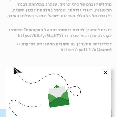
מוקדש לזכרם של גוני הרניק, שנהרג במלחמת לבנון
הראשונה, ואורי גרוסמן, שנהרג במלחמת לבנון השניה,
ולזכרם של כל חללי מערכות ישראל ונפגעי פעולות האיבה.
רוצים להמשיך לקרוא ולחשוב יחד על הטקסטים? הצטרפו
לקהילה שלנו בפייסבוק >> https://bit.ly/3LghTYi
לפלייליסט מתעדכן עם השירים המתנגנים בפרקים >>
https://spoti.fi/4fAsme6
סגור
Whatsapp
לקבלת עדכונים על פרק חדש ב-
Email
פרקים נוספים בסדרה