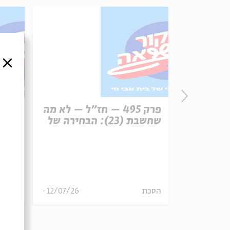
סגור
פרק 496 – עונש מוות (1):
פרק 495 – חז"ל – לא מה
רפון
שחשבת (23): הבחירה של
עיר 
משה הלינגר
13/07/26
הסכת
12/07/26
הסכת