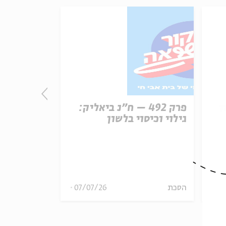
ן
פרק 492 – ח״נ ביאליק:
פרק
גילוי וכיסוי בלשון
הכרזת העצ
ארצות הבר
08
הסכת
07/07/26
הסכת