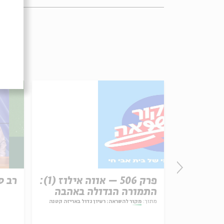
רשת עקב:
פרק 506 – אווה אילוז (1):
רב ס
התמורה הגדולה באהבה
ל באריזה קטנה
מתוך:
מקור להשראה: רעיון גדול באריזה קטנה