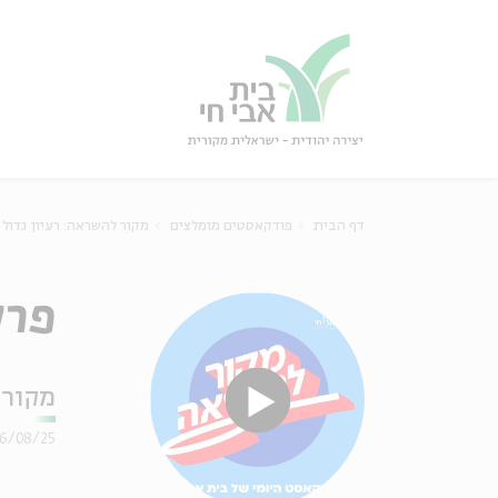
גור
סגור
דף הבית
פודקאסטים מומלצים
מקור להשראה: רעיון גדול
פרק 276 – מסכת תענית
מקור 
6/08/25