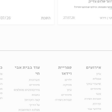
ופ' שלום צדיק
וסר ומצוות: הילכו שניהם יחדיו?
הסכת
/07/26
קר
וידאו
27.07.26
אירועים
ספריית
עוד בבית אבי
כל
וידאו
חי
עיון
צר
אנגלית
או
ילדים
תערוכות
שיעורי בוקר
הצ
מוזיקה
מיוחדים
מיוחדים
תנ
עיון
פודקאסטים מומלצים
פר
נוער
מיוחדים
כתבות
חנ
ספרות ושירה
ספרות ושירה
קצה הקרחון
סדרות
על הדרך
אירועי עבר
מפלגת המחשבות