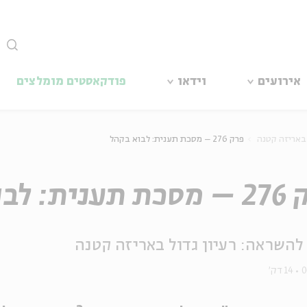
סגור
אירועים
וידאו
פודקאסטים מומלצים
 באריזה קטנה
פרק 276 – מסכת תענית: לבוא בקהל
: לבוא בקהל
להשראה: רעיון גדול באריזה קטנה
0
14 דק'