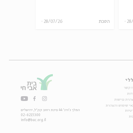
28
הסכת
28/07/26
הסכת
לי
ו קשר
דות
הרת נגישות
אי שימוש והצהרת
המלך ג'ורג' 44 פינת רחוב קק״ל, ירושלים
טיות
02-6215300
ות
info@bac.org.il