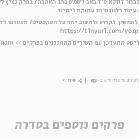
בחר דווקא ט"ו באב לשמש כחג האהבה? בפרק נציץ ל
עימו רלוונטיות עמוקה לימינו.
להמשיך לקרוא ולחשוב יחד על הטקסטים? הצטרפו לקה
https://tinyurl.com/y6z
ליסט מתעדכן עם השירים המתנגנים בפרקים >>
57aam
שיתוף
כונים על פרק חדש ב-
Email
פרקים נוספים בסדרה