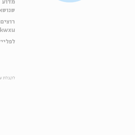
מדוע נ
שנושא 
רוצים 
pkwxu
לפליי
לקבלת עד